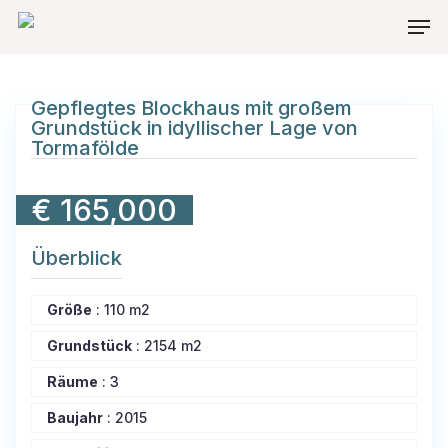
Skip
Men
to
main
content
Gepflegtes Blockhaus mit großem
Grundstück in idyllischer Lage von
Tormafölde
€
165,000
Überblick
Größe
:
110 m2
Grundstück
:
2154 m2
Räume
:
3
Baujahr
:
2015