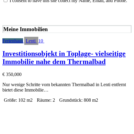
I consent to have this site collect my Name, Email, and Phone.
NACHRICHT SENDEN
Meine Immobilien
Ferienhaus
Lenti
10
Investitionsobjekt in Toplage- vielseitige
Immobilie nahe dem Thermalbad
€
350,000
Nur wenige Schritte vom bekannten Thermalbad in Lenti entfernt
bietet diese Immobilie…
Größe:
102 m2
Räume:
2
Grundstück:
808 m2