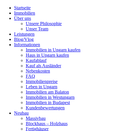
Close
Startseite
Menu
Immobilien
Über uns
Unsere Philosophie
Unser Team
Leistungen
Blog/Vlog
Informationen
Immobilien in Ungarn kaufen
Haus in Ungarn kaufen
Kaufablauf
Kauf als Ausländer
Nebenkosten
FAQ
Immobilienpreise
Leben in Ungarn
Immobilien am Balaton
Immobilien in Westungarn
Immobilien in Budapest
Kundenbewertungen
Neubau
Massivbau
Blockhaus – Holzhaus
Fertighäuser