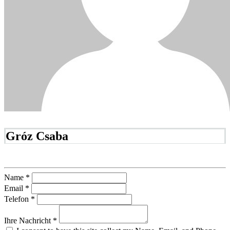
Gróz Csaba
Name *
Email *
Telefon *
Ihre Nachricht *