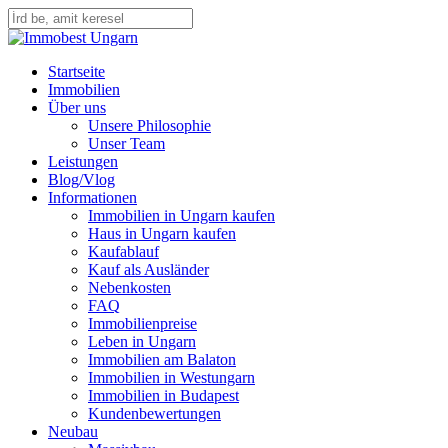
Skip
to
Close
main
Search
content
Menu
Startseite
Immobilien
Über uns
Unsere Philosophie
Unser Team
Leistungen
Blog/Vlog
Informationen
Immobilien in Ungarn kaufen
Haus in Ungarn kaufen
Kaufablauf
Kauf als Ausländer
Nebenkosten
FAQ
Immobilienpreise
Leben in Ungarn
Immobilien am Balaton
Immobilien in Westungarn
Immobilien in Budapest
Kundenbewertungen
Neubau