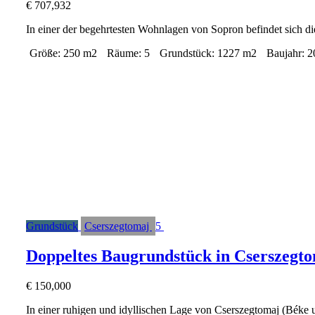
€
707,932
In einer der begehrtesten Wohnlagen von Sopron befindet sich di
Größe:
250 m2
Räume:
5
Grundstück:
1227 m2
Baujahr:
2
Grundstück
Cserszegtomaj
5
Doppeltes Baugrundstück in Cserszegto
€
150,000
In einer ruhigen und idyllischen Lage von Cserszegtomaj (Béke 