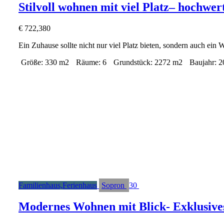
Stilvoll wohnen mit viel Platz– hochwer
€
722,380
Ein Zuhause sollte nicht nur viel Platz bieten, sondern auch ei
Größe:
330 m2
Räume:
6
Grundstück:
2272 m2
Baujahr:
2
Familienhaus,Ferienhaus
Sopron
30
Modernes Wohnen mit Blick- Exklusive