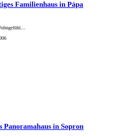
tiges Familienhaus in Pápa
n Wohngefühl…
006
s Panoramahaus in Sopron