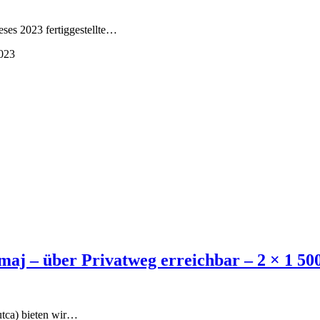
eses 2023 fertiggestellte…
023
maj – über Privatweg erreichbar – 2 × 1 50
utca) bieten wir…