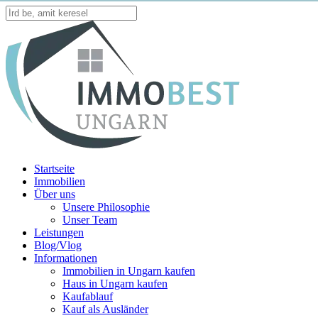
Skip
to
Close
main
Search
content
Menu
Startseite
Immobilien
Über uns
Unsere Philosophie
Unser Team
Leistungen
Blog/Vlog
Informationen
Immobilien in Ungarn kaufen
Haus in Ungarn kaufen
Kaufablauf
Kauf als Ausländer