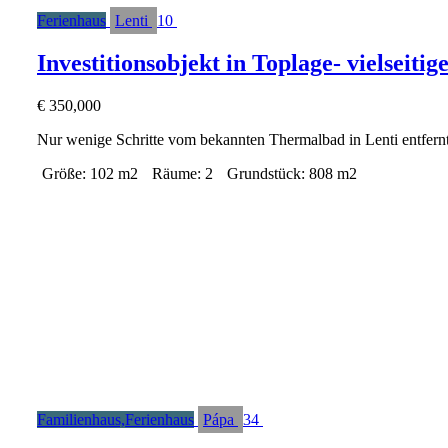
Ferienhaus
Lenti
10
Investitionsobjekt in Toplage- vielsei
€
350,000
Nur wenige Schritte vom bekannten Thermalbad in Lenti entfern
Größe:
102 m2
Räume:
2
Grundstück:
808 m2
Familienhaus,Ferienhaus
Pápa
34