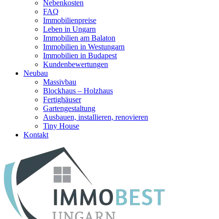
Nebenkosten
FAQ
Immobilienpreise
Leben in Ungarn
Immobilien am Balaton
Immobilien in Westungarn
Immobilien in Budapest
Kundenbewertungen
Neubau
Massivbau
Blockhaus – Holzhaus
Fertighäuser
Gartengestaltung
Ausbauen, installieren, renovieren
Tiny House
Kontakt