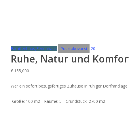
Familienhaus,Ferienhaus
Pusztakovácsi
20
Ruhe, Natur und Komfort 
€
155,000
Wer ein sofort bezugsfertiges Zuhause in ruhiger Dorfrandlage s
Größe:
100 m2
Räume:
5
Grundstück:
2700 m2