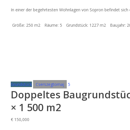
In einer der begehrtesten Wohnlagen von Sopron befindet sich 
Größe:
250 m2
Räume:
5
Grundstück:
1227 m2
Baujahr:
2
Grundstück
Cserszegtomaj
5
Doppeltes Baugrundstück
× 1 500 m2
€
150,000