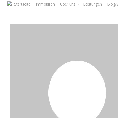
Skip
Startseite
Immobilien
Über uns
Leistungen
Blog/
to
main
content