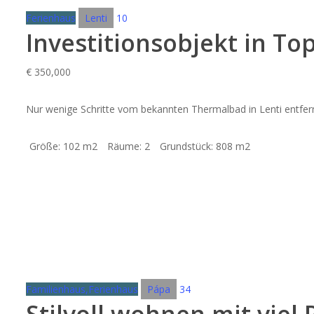
Ferienhaus
Lenti
10
Investitionsobjekt in T
€
350,000
Nur wenige Schritte vom bekannten Thermalbad in Lenti entfern
Größe:
102 m2
Räume:
2
Grundstück:
808 m2
Familienhaus,Ferienhaus
Pápa
34