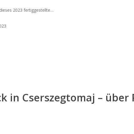
dieses 2023 fertiggestellte…
023
 in Cserszegtomaj – über P