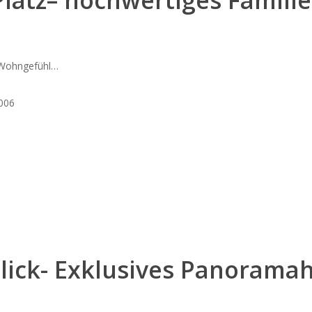
 Platz– hochwertiges Famili
n Wohngefühl…
006
ick- Exklusives Panoramah