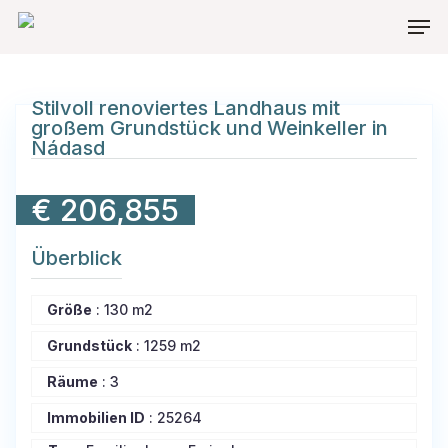
Skip
Men
to
main
content
Stilvoll renoviertes Landhaus mit
großem Grundstück und Weinkeller in
Nádasd
€ 206,855
Überblick
Größe
:
130 m2
Grundstück
:
1259 m2
Räume
:
3
Immobilien ID
:
25264