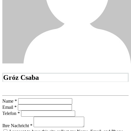
Gróz Csaba
Name *
Email *
Telefon *
Ihre Nachricht *