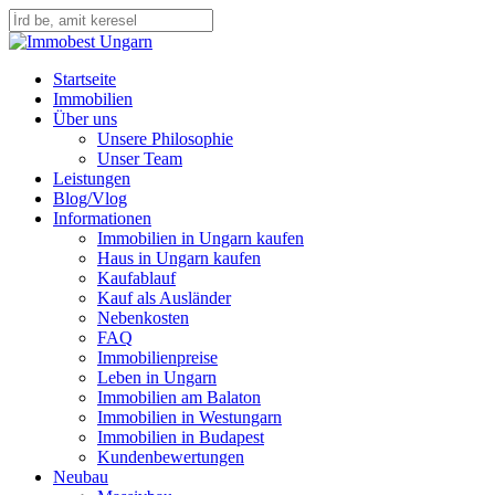
Skip
to
Close
main
Search
content
Menu
Startseite
Immobilien
Über uns
Unsere Philosophie
Unser Team
Leistungen
Blog/Vlog
Informationen
Immobilien in Ungarn kaufen
Haus in Ungarn kaufen
Kaufablauf
Kauf als Ausländer
Nebenkosten
FAQ
Immobilienpreise
Leben in Ungarn
Immobilien am Balaton
Immobilien in Westungarn
Immobilien in Budapest
Kundenbewertungen
Neubau