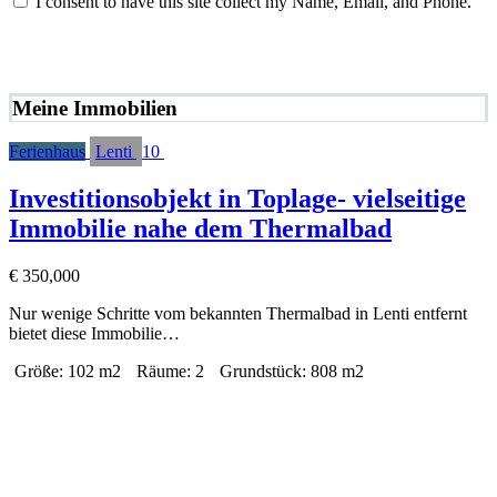
I consent to have this site collect my Name, Email, and Phone.
NACHRICHT SENDEN
Meine Immobilien
Ferienhaus
Lenti
10
Investitionsobjekt in Toplage- vielseitige
Immobilie nahe dem Thermalbad
€
350,000
Nur wenige Schritte vom bekannten Thermalbad in Lenti entfernt
bietet diese Immobilie…
Größe:
102 m2
Räume:
2
Grundstück:
808 m2