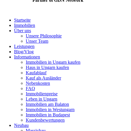
Partner of GDN Network
Close
Startseite
Menu
Immobilien
Über uns
Unsere Philosophie
Unser Team
Leistungen
Blog/Vlog
Informationen
Immobilien in Ungarn kaufen
Haus in Ungarn kaufen
Kaufablauf
Kauf als Ausländer
Nebenkosten
FAQ
Immobilienpreise
Leben in Ungarn
Immobilien am Balaton
Immobilien in Westungarn
Immobilien in Budapest
Kundenbewertungen
Neubau
Massivbau